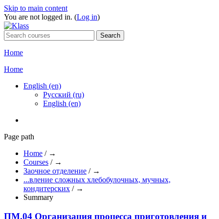
Skip to main content
You are not logged in. (
Log in
)
Home
Home
English ‎(en)‎
Русский ‎(ru)‎
English ‎(en)‎
Page path
Home
/
→
Courses
/
→
Заочное отделение
/
→
...вление сложных хлебобулочных, мучных,
кондитерских
/
→
Summary
ПМ.04 Организация процесса приготовления и